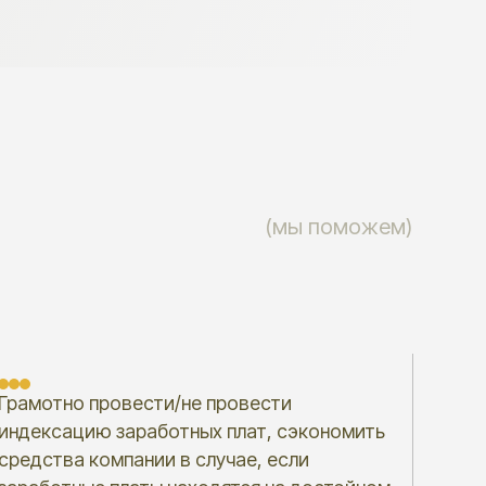
(мы поможем)
овести/не провести
заработных плат, сэкономить
пании в случае, если
платы находятся на достойном