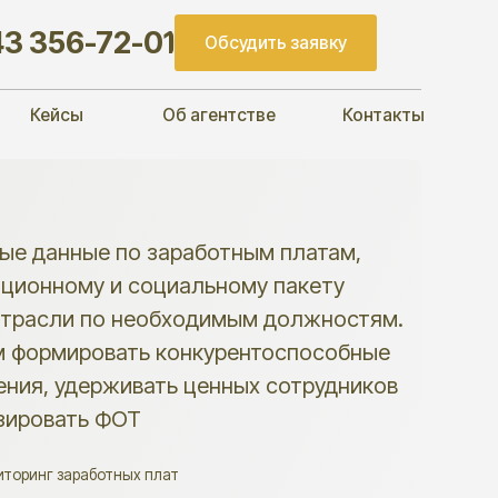
2-01
Обсудить заявку
Об агентстве
Контакты
по заработным платам,
 социальному пакету
 необходимым должностям.
ать конкурентоспособные
ивать ценных сотрудников
ОТ
ных плат