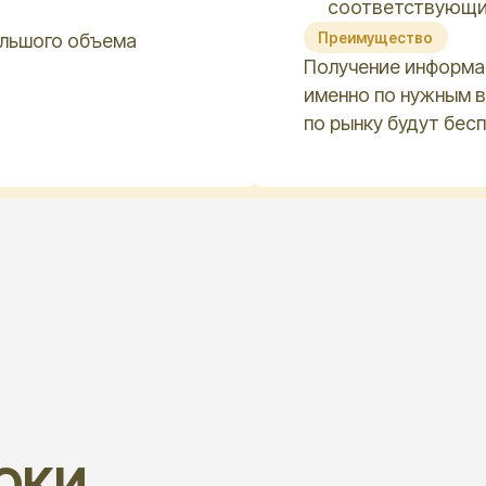
И
дуально под ваши
адания
НА СТОИМОСТЬ ВЛИ
Используемые источники (откр
закрытые), глубина детализаци
Регион исследования, количест
и уровень должностей