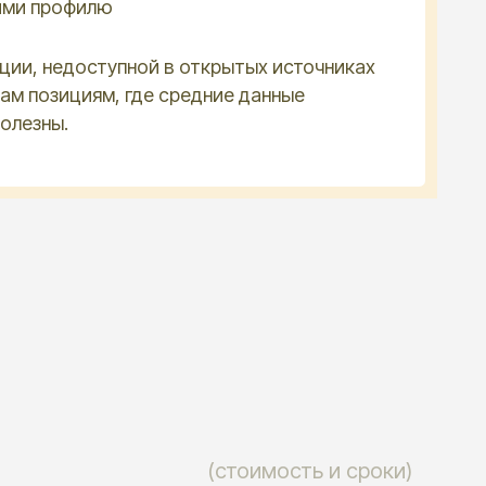
(стоимость и сроки)
ЯЮТ
ытые/
и
во