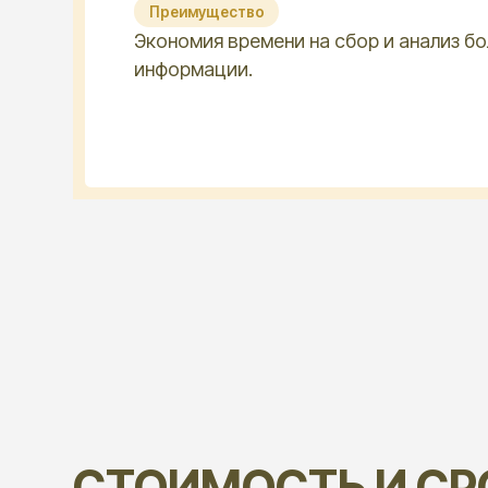
СТОИМОСТЬ И СРОК
Стоимость услуг рассчитывается индиви
задачи после обсуждения технического з
НА СТОИМОСТЬ ВЛИЯЮТ
Используемые источники (открытые/
закрытые), глубина детализации
Регион исследования, количество
и уровень должностей