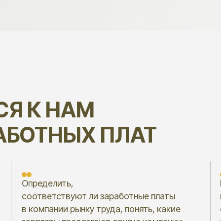
 К НАМ
ОТНЫХ ПЛАТ
пределить,
Грамотно пр
оответствуют ли заработные платы
индексацию 
 компании рынку труда, понять, какие
средства ком
арплаты предлагают другие компании
заработные 
о аналогичным вакансиям
уровне