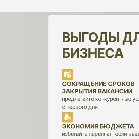
БИЗНЕСА
СОКРАЩЕНИЕ СРОКОВ
СН
ЗАКРЫТИЯ ВАКАНСИЙ
удер
предлагайте конкурентные условия
спец
с первого дня
зарп
ЭКОНОМИЯ БЮДЖЕТА
ОБ
ИН
избегайте переплат, если ваши
план
зарплаты уже привлекательны
на о
ЭФФЕКТИВНАЯ СИСТЕМА
МОТИВАЦИИ
создавайте пакеты компенсаций,
которые действительно мотивируют