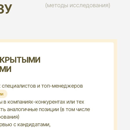
ов и топ-менеджеров
х-конкурентах или тех
ные позиции (в том числе
идатами,
пной в открытых источниках
 где средние данные