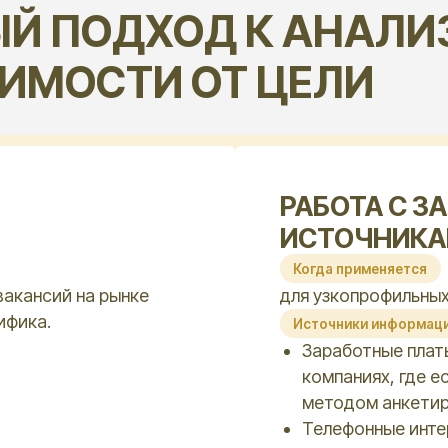
Когда применяется
ий на рынке
для узкопрофильных специалист
Источники информации
Заработные платы в компания
компаниях, где есть аналогич
методом анкетирования)
Телефонные интервью с канд
соответствующими профилю
Преимущество
о объема
Получение информации, недосту
именно по нужным вам позициям,
по рынку будут бесполезны.