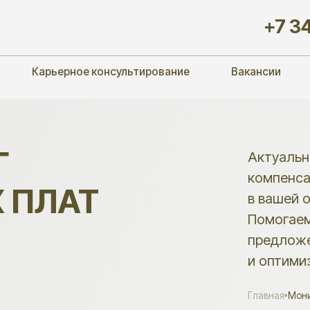
+7 343 356-7
Карьерное консультирование
Вакансии
Кейсы
Актуальные данные 
компенсационному и
ЛАТ
в вашей отрасли по
Помогаем формиров
предложения, удерж
и оптимизировать Ф
Главная
Мониторинг заработ